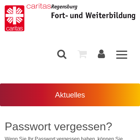
Toggle
navigati
Aktuelles
Passwort vergessen?
Wenn Sie Ihr Passwort vergessen haben, können Sie