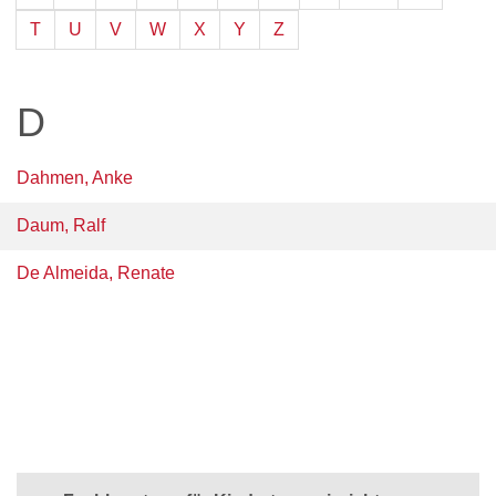
T
U
V
W
X
Y
Z
D
Dahmen, Anke
Daum, Ralf
De Almeida, Renate