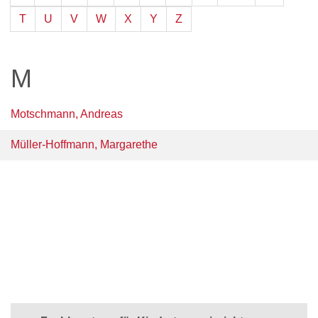
T
U
V
W
X
Y
Z
M
Motschmann, Andreas
Müller-Hoffmann, Margarethe