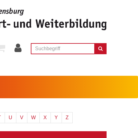
T
U
V
W
X
Y
Z