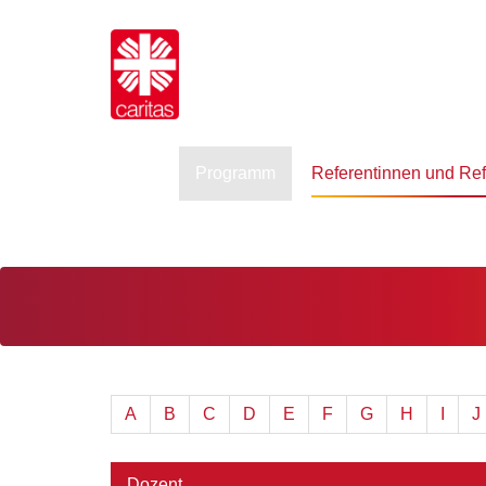
Programm
Referentinnen und Re
A
B
C
D
E
F
G
H
I
J
Dozent