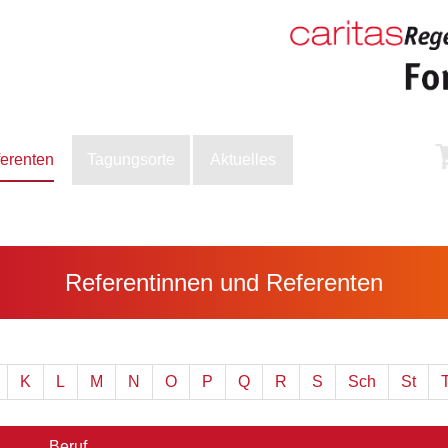
ferenten
Tagungsorte
Aktuelles
Referentinnen und Referenten
K
L
M
N
O
P
Q
R
S
Sch
St
Beruf