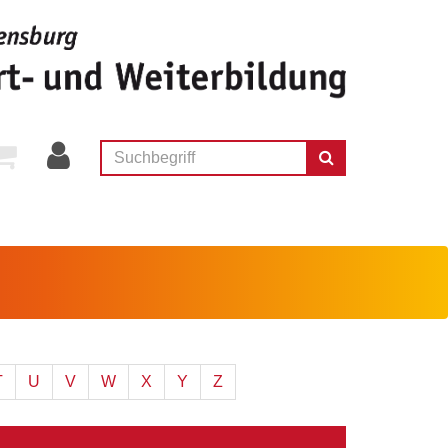
T
U
V
W
X
Y
Z