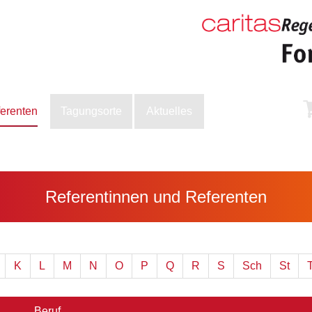
ferenten
Tagungsorte
Aktuelles
Referentinnen und Referenten
K
L
M
N
O
P
Q
R
S
Sch
St
Beruf