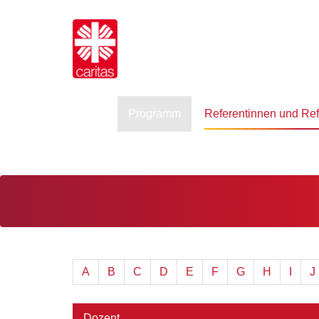
Programm
Referentinnen und Re
A
B
C
D
E
F
G
H
I
J
Dozent