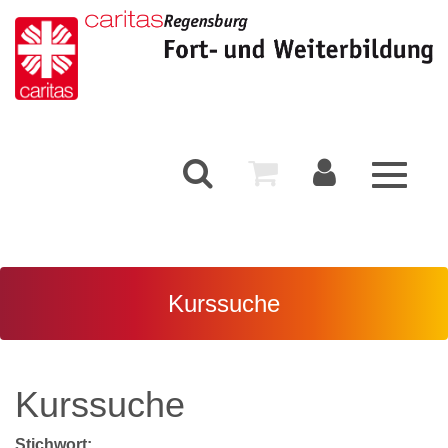
Toggle
navigati
Kurssuche
Kurssuche
Stichwort: